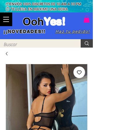
📦ENVÍOS 100% DISCRETOS DE 10 AM A 10 PM
⏱ TE LLEGA EN MÁXIMO UNA HORA
Ooh
Yes!
Haz tu pedido!
¡¡NOVEDADES!!