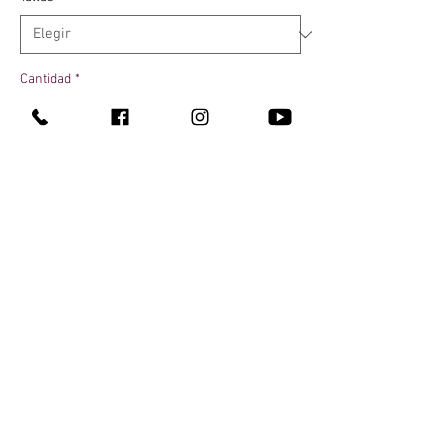
Cantidad
*
Agregar al carrito
Contacto
¿Quienes somos?
311 147 5345
Entrega 100% discreta
311 249 6997
Te llega en máximo una hora
311 226 2692
Pagas al recibir
En Tepic y Xalisco, Nay
¿Cómo comprar?
¡También hacemos
envíos nacionales!
Todos nuestros productos