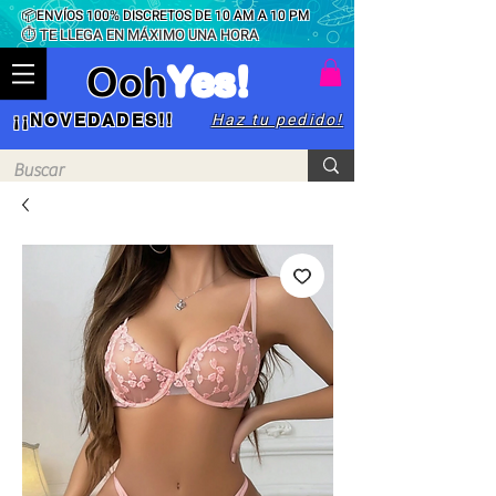
📦ENVÍOS 100% DISCRETOS DE 10 AM A 10 PM
⏱ TE LLEGA EN MÁXIMO UNA HORA
Ooh
Yes!
Haz tu pedido!
¡¡NOVEDADES!!