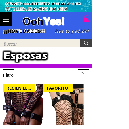
📦ENVÍOS 100% DISCRETOS DE 10 AM A 10 PM
⏱ TE LLEGA EN MÁXIMO UNA HORA
Ooh
Yes!
Haz tu pedido!
¡¡NOVEDADES!!
Filtro
RECIEN LLEGADO
FAVORITO!