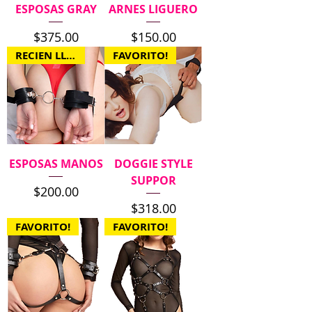
ESPOSAS GRAY
ARNES LIGUERO
Precio
Precio
$375.00
$150.00
RECIEN LLEGADO
FAVORITO!
ESPOSAS MANOS
DOGGIE STYLE
SUPPOR
Precio
$200.00
Precio
$318.00
FAVORITO!
FAVORITO!