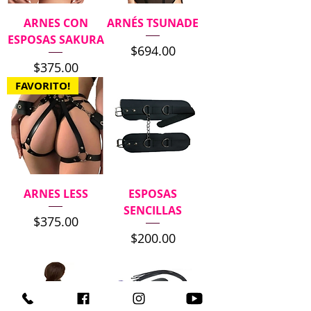
ARNES CON
ARNÉS TSUNADE
ESPOSAS SAKURA
Precio
$694.00
Precio
$375.00
FAVORITO!
ARNES LESS
ESPOSAS
SENCILLAS
Precio
$375.00
Precio
$200.00