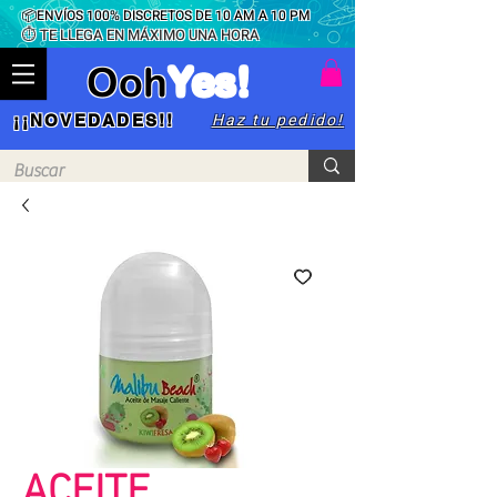
📦ENVÍOS 100% DISCRETOS DE 10 AM A 10 PM
⏱ TE LLEGA EN MÁXIMO UNA HORA
Ooh
Yes!
Haz tu pedido!
¡¡NOVEDADES!!
ACEITE