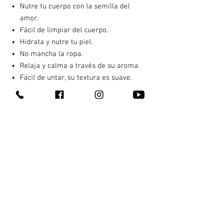
Nutre tu cuerpo con la semilla del
amor.
Fácil de limpiar del cuerpo.
Hidrata y nutre tu piel.
No mancha la ropa.
Relaja y calma a través de su aroma.
Fácil de untar, su textura es suave.
Rico al paladar, se puede lamer y
comer.
INSTRUCCIONES DE USO
PRECAUCION: Gel tópico de uso externo.
Producto de Uso Personal. Venta
exclusiva a mayores de edad. Mantenga
alejado de los niños. Evite el contacto
con los ojos. En caso de un resultado
indeseado lave con agua y suspenda el
uso. Su uso es responsabilidad de quien
lo consume. Producto con aviso de