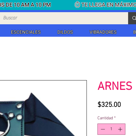
S DE 10 AM A 10 PM
⏱ TE LLEGA EN MÁXIM
ESCENCIALES
DILDOS
VIBRADORES
ARNES
Prec
$325.00
Cantidad
*