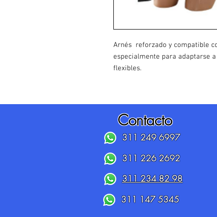
Arnés reforzado y compatible co
especialmente para adaptarse a 
flexibles.
Contacto
311 249 6997
311 226 2692
311 234 82 98
311 147 5345