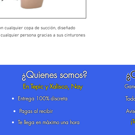
n cualquier copa de succión, diseñado
cualquier persona gracias a sus cinturones
¿Quienes somos?
¿
En Tepic y Xalisco, Nay
Gana
Entrega 100% discreta
Todo
Pagas al recibir
Avi
¡
Te llega en máximo una hora