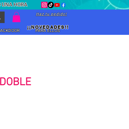
O UNA HORA
Haz tu pedido!
¡¡NOVEDADES!!
BACKDOOR
PARA ELLOS
 DOBLE
io