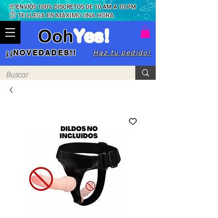
📦ENVÍOS 100% DISCRETOS DE 10 AM A 10 PM
⏱ TE LLEGA EN MÁXIMO UNA HORA
Ooh
Yes!
Haz tu pedido!
¡¡NOVEDADES!!