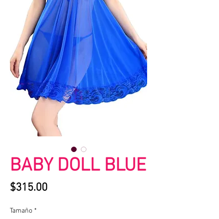
BABY DOLL BLUE
Precio
$315.00
Tamaño
*