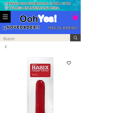
📦ENVÍOS 100% DISCRETOS DE 10 AM A 10 PM
⏱ TE LLEGA EN MÁXIMO UNA HORA
Ooh
Yes!
Haz tu pedido!
¡¡NOVEDADES!!