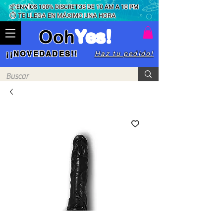
📦ENVÍOS 100% DISCRETOS DE 10 AM A 10 PM
⏱ TE LLEGA EN MÁXIMO UNA HORA
Ooh
Yes!
Haz tu pedido!
¡¡NOVEDADES!!