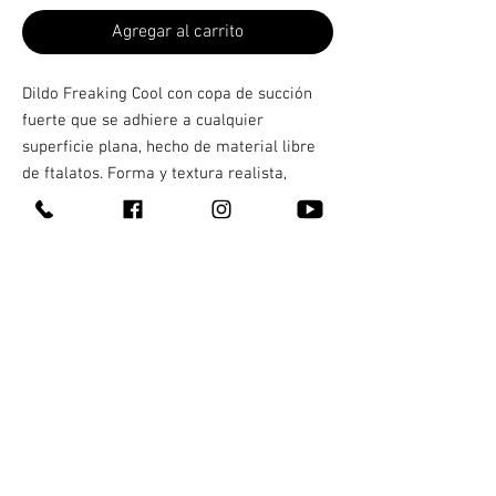
Agregar al carrito
Dildo Freaking Cool con copa de succión
fuerte que se adhiere a cualquier
superficie plana, hecho de material libre
de ftalatos. Forma y textura realista,
compatible con cualquier tipo de arnés.
Medidas 22 cm 19 ibsertables. Ancho 4cms
ESPECIFICACIONES
Copa de succión
Compatible con arnés
Material suave
Libre de ftalatos
Contacto
¿Quienes somos?
311 147 5345
Entrega 100% discreta
311 249 6997
Te llega en máximo una hora