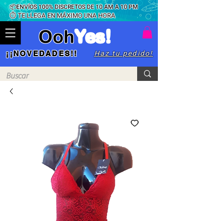
📦ENVÍOS 100% DISCRETOS DE 10 AM A 10 PM
⏱ TE LLEGA EN MÁXIMO UNA HORA
Ooh
Yes!
Haz tu pedido!
¡¡NOVEDADES!!