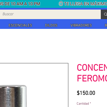
S DE 10 AM A 10 PM
⏱ TE LLEGA EN MÁXIM
ESCENCIALES
DILDOS
VIBRADORES
CONCE
FEROM
Prec
$150.00
Cantidad
*