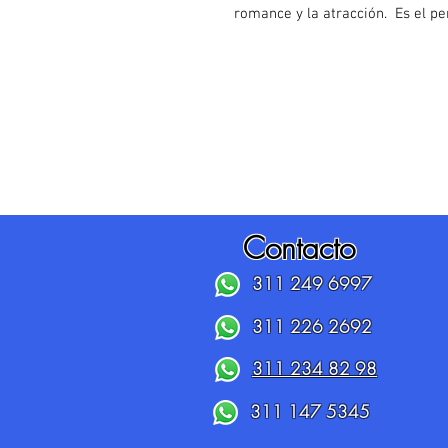
romance y la atracción. Es el pe
Contacto
311 249 6997
311 226 2692
311 234 82 98
311 147 5345