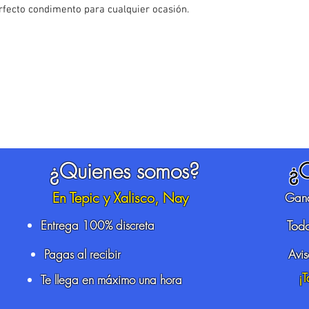
rfecto condimento para cualquier ocasión.
¿Quienes somos?
¿
En Tepic y Xalisco, Nay
Gana
Entrega 100% discreta
Todo
Pagas al recibir
Avi
¡
Te llega en máximo una hora