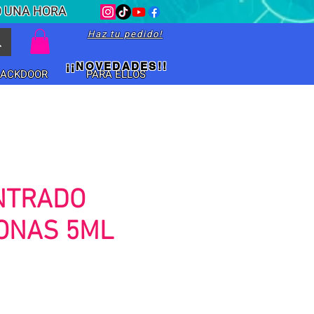
O UNA HORA
Haz tu pedido!
¡¡NOVEDADES!!
BACKDOOR
PARA ELLOS
NTRADO
ONAS 5ML
io