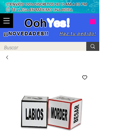
📦ENVÍOS 100% DISCRETOS DE 10 AM A 10 PM
⏱ TE LLEGA EN MÁXIMO UNA HORA
Ooh
Yes!
Haz tu pedido!
¡¡NOVEDADES!!