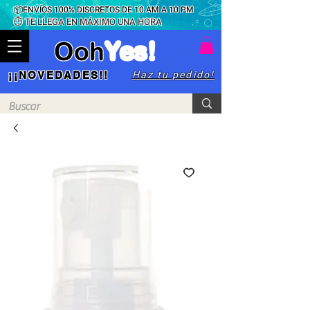
📦ENVÍOS 100% DISCRETOS DE 10 AM A 10 PM
⏱ TE LLEGA EN MÁXIMO UNA HORA
Ooh
Yes!
Haz tu pedido!
¡¡NOVEDADES!!