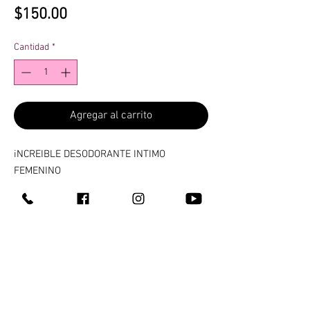
Precio
$150.00
Cantidad
*
Agregar al carrito
iNCREIBLE DESODORANTE INTIMO
FEMENINO
PRODUCTO DE ASEO PERSONAL DE USO
EXTERNO QUE NO DEBE FALTAR EN TUS
HABITOS DE HIGIENE DIARIO PARA EVITAR
MALOS OLORES. NO MANCHA LA ROPA Y
TE MANTIENE FRESCA TODO EL DIA TODOS
LOS DIAS