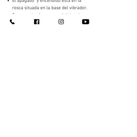
El apagado y encendido esta en la
rosca situada en la base del vibrador.
Se recomienda usar con lubricante
base agua
Mantener seca la parte eléctrica.
2 baterías AA (no incluidas)
Contacto
¿Quienes somos?
311 147 5345
Entrega 100% discreta
311 249 6997
Te llega en máximo una hora
311 226 2692
Pagas al recibir
En Tepic y Xalisco, Nay
¿Cómo comprar?
¡También hacemos
envíos nacionales!
Todos nuestros productos
Gana dinero con nosotros
Blog
Aviso de privacidad