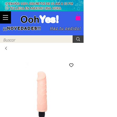
📦ENVÍOS 100% DISCRETOS DE 10 AM A 10 PM
⏱ TE LLEGA EN MÁXIMO UNA HORA
Ooh
Yes!
Haz tu pedido!
¡¡NOVEDADES!!