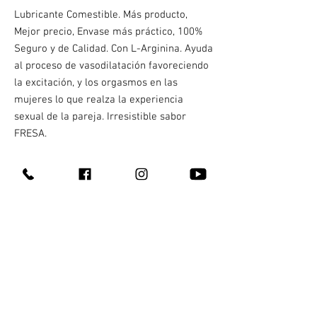
Lubricante Comestible. Más producto,
Mejor precio, Envase más práctico, 100%
Seguro y de Calidad. Con L-Arginina. Ayuda
al proceso de vasodilatación favoreciendo
la excitación, y los orgasmos en las
mujeres lo que realza la experiencia
sexual de la pareja. Irresistible sabor
FRESA.
Llegó el momento de que disfrutes y
aumentes el placer con el Lubricante Feel
Love Multiorgásmico. Contenido Neto 60g.
Catálogo
Feel Love