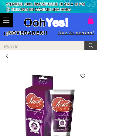
📦ENVÍOS 100% DISCRETOS DE 10 AM A 10 PM
⏱ TE LLEGA EN MÁXIMO UNA HORA
Ooh
Yes!
Haz tu pedido!
¡¡NOVEDADES!!