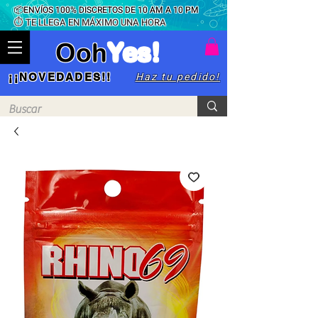
📦ENVÍOS 100% DISCRETOS DE 10 AM A 10 PM
⏱ TE LLEGA EN MÁXIMO UNA HORA
Ooh
Yes!
Haz tu pedido!
¡¡NOVEDADES!!