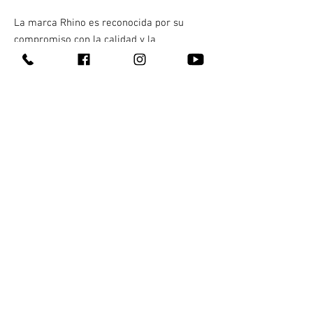
La marca Rhino es reconocida por su
compromiso con la calidad y la
efectividad, asegurando que cada gomita
esté formulada para maximizar tu energía
y rendimiento. Con Gomitas Rhino, podrás
enfrentar tus desafíos diarios con
confianza y vigor.
Incorpora estas gomitas a tu rutina y
experimenta la diferencia que un impulso
de energía puede hacer en tu vida. No
dejes que la fatiga te detenga, elige Rhino
y potencia tu día.
Contacto
¿Quienes somos?
311 147 5345
Entrega 100% discreta