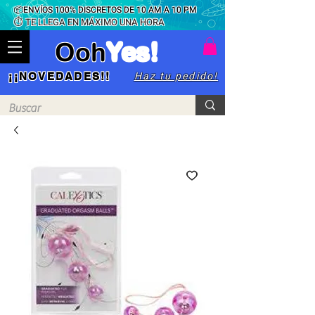
📦ENVÍOS 100% DISCRETOS DE 10 AM A 10 PM
⏱ TE LLEGA EN MÁXIMO UNA HORA
Ooh
Yes!
Haz tu pedido!
¡¡NOVEDADES!!