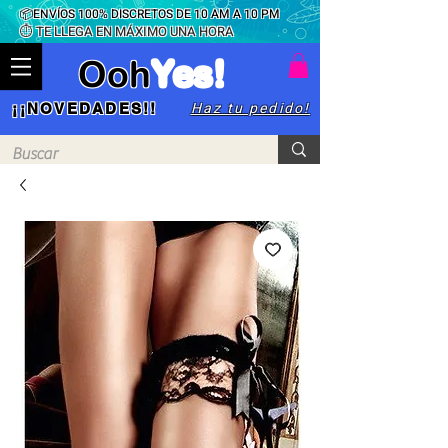
📦ENVÍOS 100% DISCRETOS DE 10 AM A 10 PM
⏱ TE LLEGA EN MÁXIMO UNA HORA
Ooh
Yes!
Haz tu pedido!
¡¡NOVEDADES!!