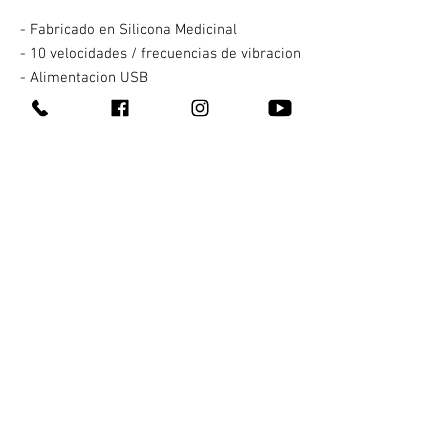
- Fabricado en Silicona Medicinal
- 10 velocidades / frecuencias de vibracion
- Alimentacion USB
- A prueba de agua
- Su cabezal flexible, permite presionar
las zonas mas sensibles y maximizar los
sentidos
Contacto
¿Quienes somos?
311 147 5345
Entrega 100% discreta
311 249 6997
Te llega en máximo una hora
311 226 2692
Pagas al recibir
En Tepic y Xalisco, Nay
¿Cómo comprar?
¡También hacemos
envíos nacionales!
Todos nuestros productos
Gana dinero con nosotros