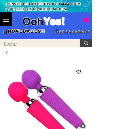
📦ENVÍOS 100% DISCRETOS DE 10 AM A 10 PM
⏱ TE LLEGA EN MÁXIMO UNA HORA
Ooh
Yes!
Haz tu pedido!
¡¡NOVEDADES!!