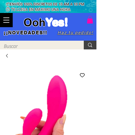
📦ENVÍOS 100% DISCRETOS DE 10 AM A 10 PM
⏱ TE LLEGA EN MÁXIMO UNA HORA
Ooh
Yes!
Haz tu pedido!
¡¡NOVEDADES!!