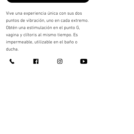
Vive una experiencia única con sus dos
puntos de vibración, uno en cada extremo.
Obtén una estimulación en el punto G,
vagina y clítoris al mismo tiempo. Es
impermeable, utilizable en el baño o
ducha.
CARACTERÍSTICAS:
Material: Silicona
Medidas: Largo total 20 cm | Ancho 4 cm.
Medida Insertable: 12 cm
10 funciones de vibración | Carga USB
Contacto
¿Quienes somos?
311 147 5345
Entrega 100% discreta