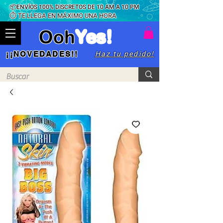
📦ENVÍOS 100% DISCRETOS DE 10 AM A 10 PM
⏱ TE LLEGA EN MÁXIMO UNA HORA
Ooh
Yes!
Haz tu pedido!
¡¡NOVEDADES!!