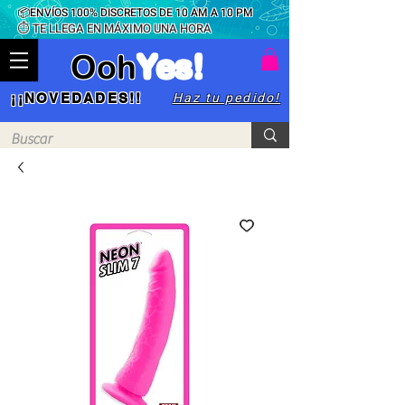
📦ENVÍOS 100% DISCRETOS DE 10 AM A 10 PM
⏱ TE LLEGA EN MÁXIMO UNA HORA
Ooh
Yes!
Haz tu pedido!
¡¡NOVEDADES!!