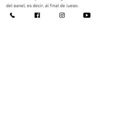
del panel, es decir, al final de juego.
Contacto
¿Quienes somos?
311 147 5345
Entrega 100% discreta
311 249 6997
Te llega en máximo una hora
311 226 2692
Pagas al recibir
En Tepic y Xalisco, Nay
¿Cómo comprar?
¡También hacemos
envíos nacionales!
Todos nuestros productos
Gana dinero con nosotros
Blog
Aviso de privacidad