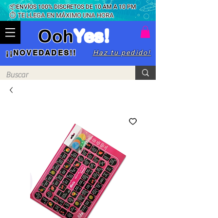
📦ENVÍOS 100% DISCRETOS DE 10 AM A 10 PM
⏱ TE LLEGA EN MÁXIMO UNA HORA
Ooh
Yes!
Haz tu pedido!
¡¡NOVEDADES!!