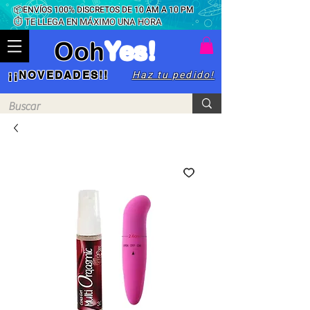
📦ENVÍOS 100% DISCRETOS DE 10 AM A 10 PM
⏱ TE LLEGA EN MÁXIMO UNA HORA
Ooh
Yes!
Haz tu pedido!
¡¡NOVEDADES!!