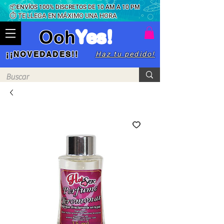
📦ENVÍOS 100% DISCRETOS DE 10 AM A 10 PM
⏱ TE LLEGA EN MÁXIMO UNA HORA
Ooh
Yes!
Haz tu pedido!
¡¡NOVEDADES!!