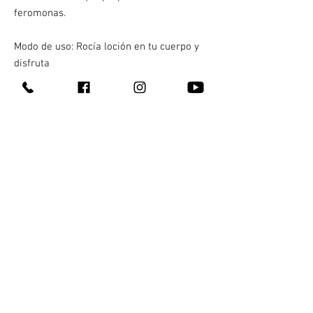
feromonas.
Modo de uso: Rocía loción en tu cuerpo y
disfruta
de la fragancia.
Catálogo
Hot
Contacto
¿Quienes somos?
311 147 5345
Entrega 100% discreta
311 249 6997
Te llega en máximo una hora
311 226 2692
Pagas al recibir
En Tepic y Xalisco, Nay
¿Cómo comprar?
¡También hacemos
envíos nacionales!
Todos nuestros productos