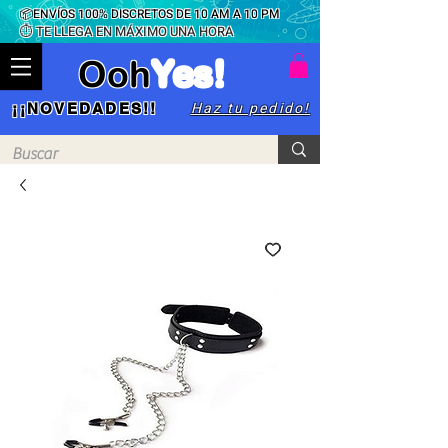
📦ENVÍOS 100% DISCRETOS DE 10 AM A 10 PM
⏱ TE LLEGA EN MÁXIMO UNA HORA
Ooh
Yes!
Haz tu pedido!
¡¡NOVEDADES!!