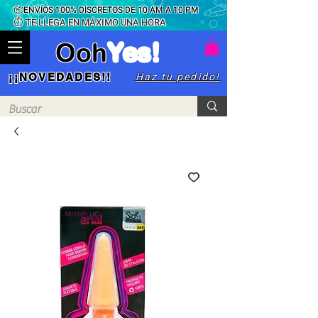
📦ENVÍOS 100% DISCRETOS DE 10 AM A 10 PM
⏱ TE LLEGA EN MÁXIMO UNA HORA
Ooh
Yes!
Haz tu pedido!
¡¡NOVEDADES!!