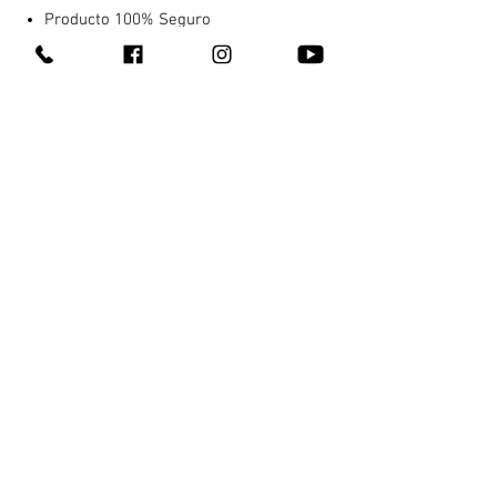
Producto 100% Seguro
Tamaño: 5″
Material: TPE.
Contacto
¿Quienes somos?
311 147 5345
Entrega 100% discreta
311 249 6997
Te llega en máximo una hora
311 226 2692
Pagas al recibir
En Tepic y Xalisco, Nay
¿Cómo comprar?
¡También hacemos
envíos nacionales!
Todos nuestros productos
Gana dinero con nosotros
Blog
Aviso de privacidad