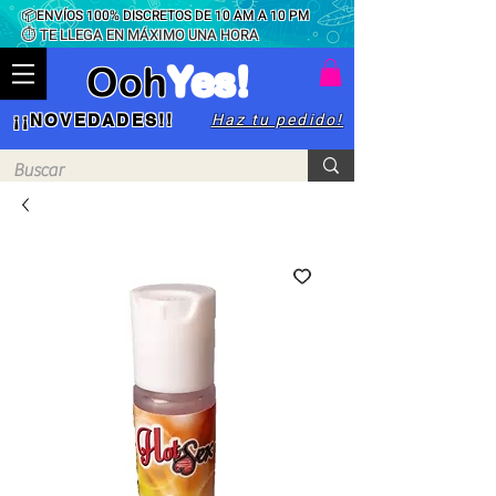
📦ENVÍOS 100% DISCRETOS DE 10 AM A 10 PM
⏱ TE LLEGA EN MÁXIMO UNA HORA
Ooh
Yes!
Haz tu pedido!
¡¡NOVEDADES!!