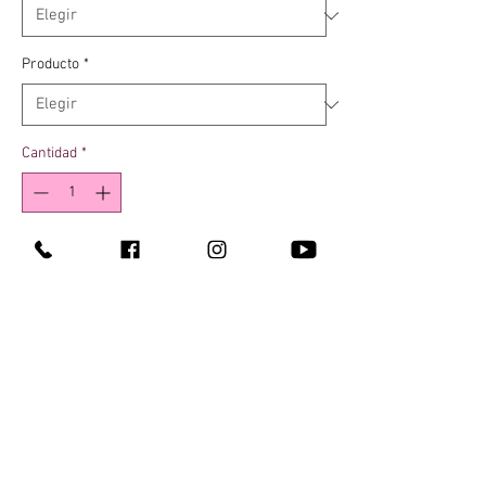
Producto
*
Cantidad
*
Agregar al carrito
lAPLIQUE UNA CANTIDAD GENEROSA DE
SHAMPOO Y ENJUAGUE CON ABUNDANTE
AGUA
Contacto
¿Quienes somos?