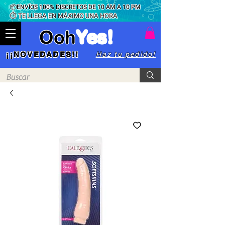
📦ENVÍOS 100% DISCRETOS DE 10 AM A 10 PM
⏱ TE LLEGA EN MÁXIMO UNA HORA
Ooh
Yes!
Haz tu pedido!
¡¡NOVEDADES!!