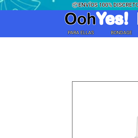
📦ENVÍOS 100% DISCRETO
Ooh
Yes!
PARA ELLAS
BONDAGE