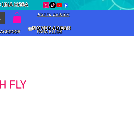
O UNA HORA
Haz tu pedido!
¡¡NOVEDADES!!
BACKDOOR
PARA ELLOS
H FLY
io