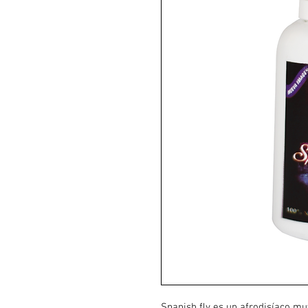
Spanish ﬂy es un afrodisíaco muy