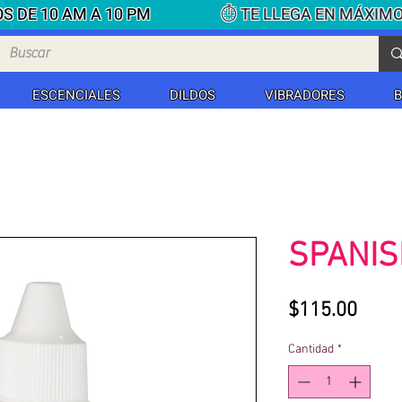
S DE 10 AM A 10 PM
⏱ TE LLEGA EN MÁXIM
ESCENCIALES
DILDOS
VIBRADORES
SPANIS
Prec
$115.00
Cantidad
*