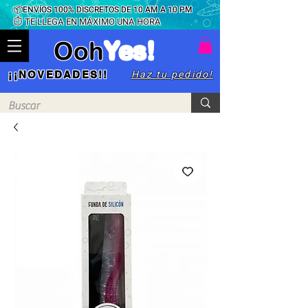
📦ENVÍOS 100% DISCRETOS DE 10 AM A 10 PM
⏱ TE LLEGA EN MÁXIMO UNA HORA
Ooh
Yes!
Haz tu pedido!
¡¡NOVEDADES!!