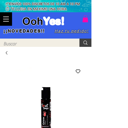
📦ENVÍOS 100% DISCRETOS DE 10 AM A 10 PM
⏱ TE LLEGA EN MÁXIMO UNA HORA
Ooh
Yes!
Haz tu pedido!
¡¡NOVEDADES!!