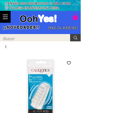
📦ENVÍOS 100% DISCRETOS DE 10 AM A 10 PM
⏱ TE LLEGA EN MÁXIMO UNA HORA
Ooh
Yes!
Haz tu pedido!
¡¡NOVEDADES!!