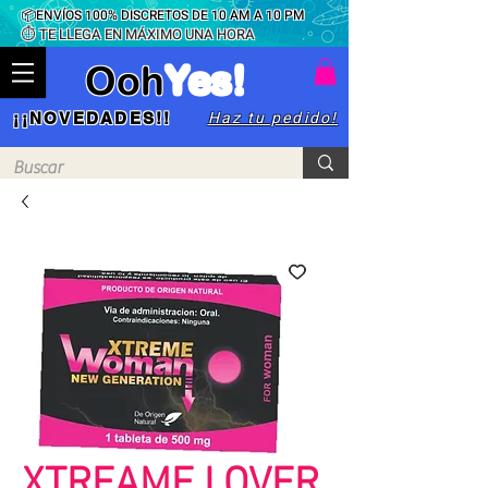
📦ENVÍOS 100% DISCRETOS DE 10 AM A 10 PM
⏱ TE LLEGA EN MÁXIMO UNA HORA
Ooh
Yes!
Haz tu pedido!
¡¡NOVEDADES!!
XTREAME LOVER